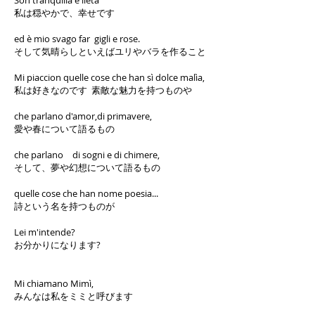
Son tranquilla e lieta
私は穏やかで、幸せです
ed è mio svago far gigli e rose.
そして気晴らしといえばユリやバラを作ること
Mi piaccion quelle cose che han sì dolce malìa,
私は好きなのです 素敵な魅力を持つものや
che parlano d'amor,di primavere,
愛や春について語るもの
che parlano di sogni e di chimere,
そして、夢や幻想について語るもの
quelle cose che han nome poesia...
詩という名を持つものが
Lei m'intende?
お分かりになります?
Mi chiamano Mimì,
みんなは私をミミと呼びます